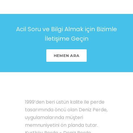
Acil Soru ve Bilgi Almak için Bizimle
İletişime Geçin
HEMEN ARA
HAKKIMIZDA
1999’den beri üstün kalite ile perde
tasarımında öncü olan Deniz Perde,
uygulamalarında müşteri
memnuniyetini ön planda tutar.
Kurtköy Perde - Deniz Perde