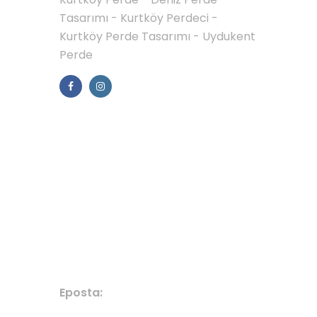
Tasarımı - Kurtköy Perdeci -
Kurtköy Perde Tasarımı - Uydukent
Perde
MENÜLER
Galerimiz
İletisim
HABER / DUYURU
BIZE ULAŞIN
Eposta:
denizperdekurtkoy@gmail.com