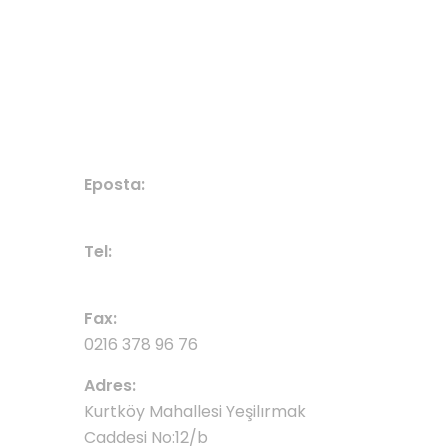
İletisim
HABER / DUYURU
BIZE ULAŞIN
Eposta:
denizperdekurtkoy@gmail.com
Tel:
0532 675 04 08
Fax:
0216 378 96 76
Adres:
Kurtköy Mahallesi Yeşilırmak
Caddesi No:12/b