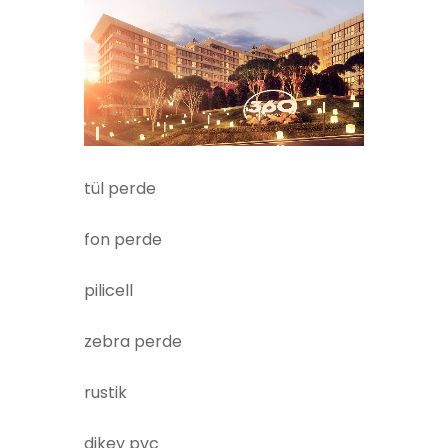
tül perde
fon perde
pilicell
zebra perde
rustik
dikey pvc