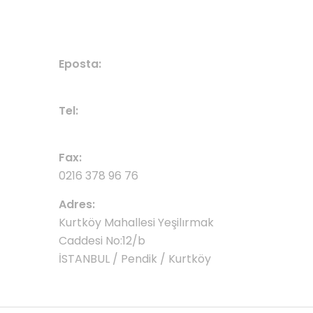
BIZE ULAŞIN
Eposta:
denizperdekurtkoy@gmail.com
Tel:
0532 675 04 08
Fax:
0216 378 96 76
Adres:
Kurtköy Mahallesi Yeşilırmak
Caddesi No:12/b
İSTANBUL / Pendik / Kurtköy