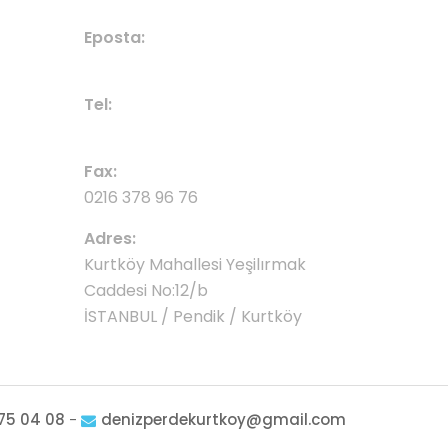
BIZE ULAŞIN
Eposta:
denizperdekurtkoy@gmail.com
Tel:
0532 675 04 08
Fax:
0216 378 96 76
Adres:
Kurtköy Mahallesi Yeşilırmak
Caddesi No:12/b
İSTANBUL / Pendik / Kurtköy
75 04 08
-
denizperdekurtkoy@gmail.com