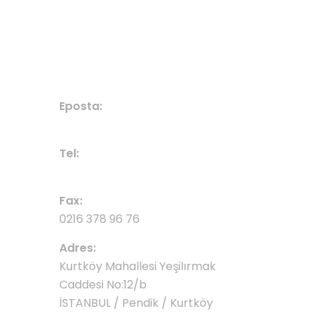
HABER / DUYURU
BIZE ULAŞIN
Eposta:
denizperdekurtkoy@gmail.com
Tel:
0532 675 04 08
Fax:
0216 378 96 76
Adres:
Kurtköy Mahallesi Yeşilırmak
Caddesi No:12/b
İSTANBUL / Pendik / Kurtköy